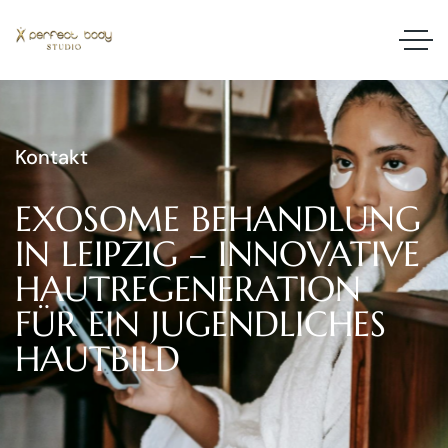
Kontakt
EXOSOME
BEHANDLUNG
IN
LEIPZIG
–
INNOVATIVE
HAUTREGENERATION
FÜR
EIN
JUGENDLICHES
HAUTBILD