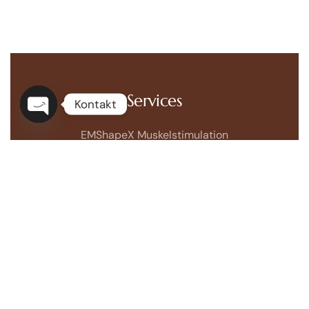
Services
Kontakt
Open
EMShapeX Muskelstimulation
chaty
Cryomed Fettreduktion mit Kälte
EMVisoX Face-Muskelstimulation
BioPeelX BioMicroNeedling
Perfekte Geräte. Perfekte Pflege.
Gemeinsam
bieten BiopeelX® und X-Perfect-Body