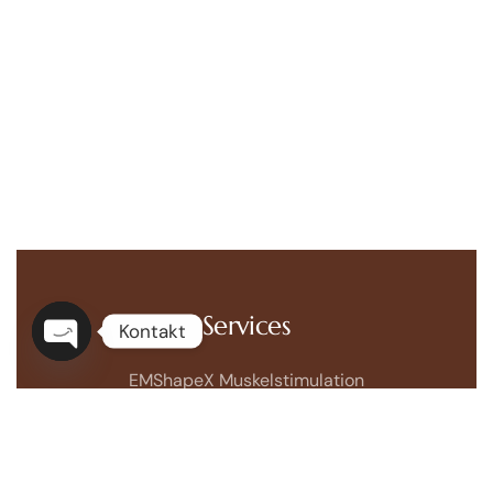
Services
Kontakt
Open
EMShapeX Muskelstimulation
chaty
Cryomed Fettreduktion mit Kälte
EMVisoX Face-Muskelstimulation
BioPeelX BioMicroNeedling