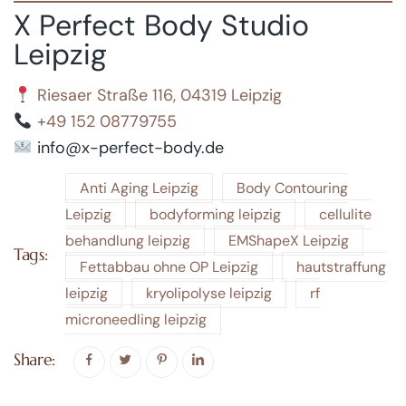
X Perfect Body Studio
Leipzig
Riesaer Straße 116, 04319 Leipzig
+49 152 08779755
info@x-perfect-body.de
Anti Aging Leipzig
Body Contouring
Leipzig
bodyforming leipzig
cellulite
behandlung leipzig
EMShapeX Leipzig
Tags:
Fettabbau ohne OP Leipzig
hautstraffung
leipzig
kryolipolyse leipzig
rf
microneedling leipzig
Share: