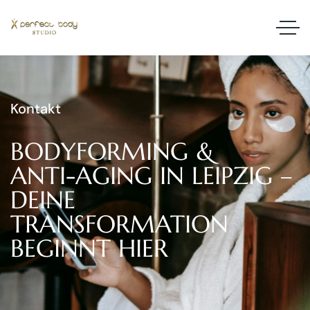
Kontakt
BODYFORMING
&
ANTI-AGING
IN
LEIPZIG
–
DEINE
TRANSFORMATION
BEGINNT
HIER