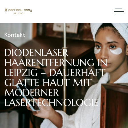
Kontakt
DIODENLASER
HAARENTFERNUNG
IN
LEIPZIG
–
DAUERHAFT
GLATTE
HAUT
MIT
MODERNER
LASERTECHNOLOGIE