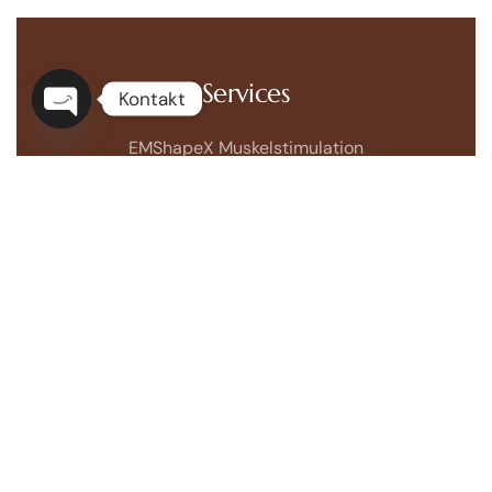
Services
Kontakt
Open
EMShapeX Muskelstimulation
chaty
Cryomed Fettreduktion mit Kälte
EMVisoX Face-Muskelstimulation
BioPeelX BioMicroNeedling
Perfekte Geräte. Perfekte Pflege.
Gemeinsam
bieten BiopeelX® und X-Perfect-Body
modernste Technologie für strahlende Haut und
einen definierten Körper – sichtbare Ergebnisse