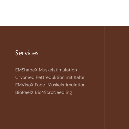
Kontakt
Services
Open
chaty
EMShapeX Muskelstimulation
Cryomed Fettreduktion mit Kälte
EMVisoX Face-Muskelstimulation
BioPeelX BioMicroNeedling