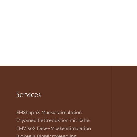
Kontakt
Open
chaty
Services
EMShapeX Muskelstimulation
Cryomed Fettreduktion mit Kälte
EMVisoX Face-Muskelstimulation
BioPeelX BioMicroNeedling