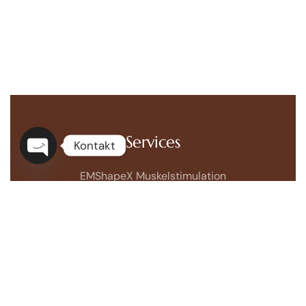
Services
Kontakt
Open
EMShapeX Muskelstimulation
chaty
Cryomed Fettreduktion mit Kälte
EMVisoX Face-Muskelstimulation
BioPeelX BioMicroNeedling