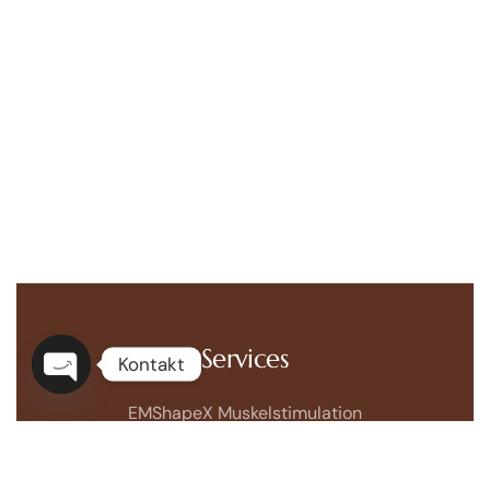
Services
Kontakt
Open
EMShapeX Muskelstimulation
chaty
Cryomed Fettreduktion mit Kälte
EMVisoX Face-Muskelstimulation