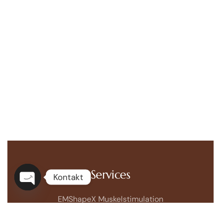
Services
Kontakt
Open
EMShapeX Muskelstimulation
chaty
Cryomed Fettreduktion mit Kälte