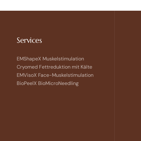
Kontakt
Services
Open
chaty
EMShapeX Muskelstimulation
Cryomed Fettreduktion mit Kälte
EMVisoX Face-Muskelstimulation
BioPeelX BioMicroNeedling