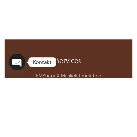
Services
Kontakt
Open
EMShapeX Muskelstimulation
chaty
Cryomed Fettreduktion mit Kälte
EMVisoX Face-Muskelstimulation
BioPeelX BioMicroNeedling